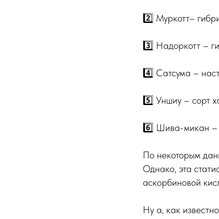
2️⃣ Муркотт– гибр
3️⃣ Надоркотт – г
4️⃣ Сатсума – нас
5️⃣ Уншиу – сорт 
6️⃣ Шива-микан –
По некоторым дан
Однако, эта стати
аскорбиновой кисл
Ну а, как известн