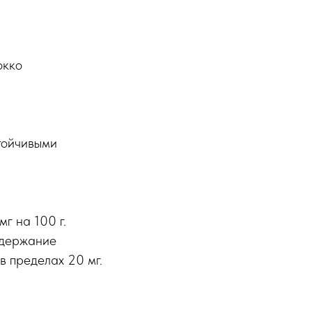
окко
тойчивыми
г на 100 г.
одержание
в пределах 20 мг.