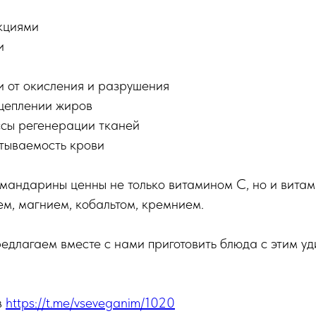
кциями
и
и от окисления и разрушения
сщеплении жиров
ссы регенерации тканей
ртываемость крови
 мандарины ценны не только витамином С, но и витам
м, магнием, кобальтом, кремнием.
редлагаем вместе с нами приготовить блюда с этим у
в
https://t.me/vseveganim/1020