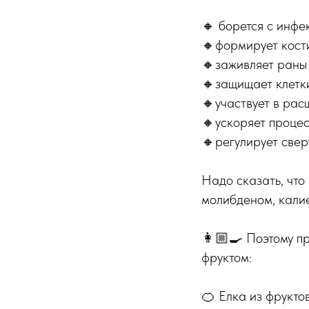
🔸 борется с инфе
🔸формирует кост
🔸заживляет раны
🔸защищает клетк
🔸участвует в ра
🔸ускоряет проце
🔸регулирует све
Надо сказать, что
молибденом, калие
👩🏼‍🍳 Поэтому п
фруктом:
🍊 Елка из фрукто