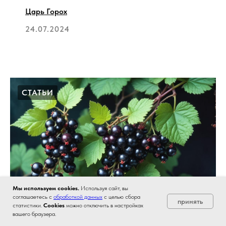
Царь Горох
24.07.2024
СТАТЬИ
Мы используем cookies.
Используя сайт, вы
соглашаетесь с
обработкой данных
с целью сбора
принять
статистики.
Соokies
можно отключить в настройках
вашего браузера.