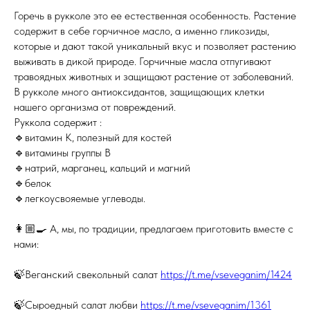
Горечь в рукколе это ее естественная особенность. Растение
содержит в себе горчичное масло, а именно гликозиды,
которые и дают такой уникальный вкус и позволяет растению
выживать в дикой природе. Горчичные масла отпугивают
травоядных животных и защищают растение от заболеваний.
В рукколе много антиоксидантов, защищающих клетки
нашего организма от повреждений.
Руккола содержит :
🔹витамин К, полезный для костей
🔹витамины группы В
🔹натрий, марганец, кальций и магний
🔹белок
🔹легкоусвояемые углеводы.
👩🏼‍🍳 А, мы, по традиции, предлагаем приготовить вместе с
нами:
🍃Веганский свекольный салат
https://t.me/vseveganim/1424
🍃Сыроедный салат любви
https://t.me/vseveganim/1361