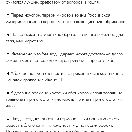
считался лучшим средством от запоров и кашля.
🔹Перед началом первой мировой войны Российская
империя занимала первое место по выращиванию абрикосов.
🔹По содержанию каротина абрикос намного полезнее для
глаз, чем морковка.
🔹Интересно, что без воды дерево может достаточно долго
обходиться, а вот холод быстро приводит дерево к гибели.
🔹Абрикос на Руси стал активно применяться в медицине с
началом правления Ивана III.
🔹В древние времена косточки абрикосов использовали не
только для приготовления лекарств, но и для приготовления
ядов.
🔹Плоды создают хороший гормональный фон, атмосферу
радости, благополучия, иммуностимулирующий эффект.
Правда, здесь надо отметить, что абрикос не стоит