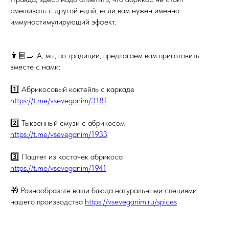
смешивать с другой едой, если вам нужен именно
иммуностимулирующий эффект.
👩🏼‍🍳 А, мы, по традиции, предлагаем вам приготовить
вместе с нами:
1️⃣ Абрикосовый коктейль с каркаде
https://t.me/vseveganim/3181
2️⃣ Тыквенный смузи с абрикосом
https://t.me/vseveganim/1933
3️⃣ Паштет из косточек абрикоса
https://t.me/vseveganim/1941
🎁 Разнообразьте ваши блюда натуральными специями
нашего производства
https://vseveganim.ru/spices