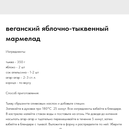
веганский яблочно-тыквенный
мармелад
Ингредиенты:
тыква - 350 г
яблоко - 2 шт
сок апельсина - 1-2 шт
агар-агар - 2-3 ст. л.
корица - по вкусу
Способ приготовления:
Тыкву сбрызните оливковым маслом и добавьте специи.
Запекайте в духовке при 180°С 25 минут. Все ингредиенты взбейте в блендере.
В кастрюлю налейте стакан воды и поставьте на огонь. Не доводя до кипения
насыпать агар-агар и тщательно перемешивайте в течение 5 минут, затем
взбейте в блендере с тыквой. Выложите в форму и распределите по ней. Уберите