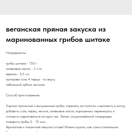
веганская пряная закуска из
маринованных грибов шитаке
Ингредиенты:
грибы шитаке - 150 г
оливковое масло - 2 ст.л.
аджика - 0,5 ч.л.
приправа соль 4 перца - по вкусу
небольшой зубчик чеснока
Способ приготовления:
Хорошо промытые и высушенные грибы, порезать на полоски и выложить в миску,
добавить соль, перец, чеснок, оливковое масло, хорошенько перемешать и
отложить мариноваться на один час. Затем, на раскалённой сковородке
пожарить грибы 5 - 10 мин
Ароматная и пикантная закуска готова! Можно кушать, как самостоятельное