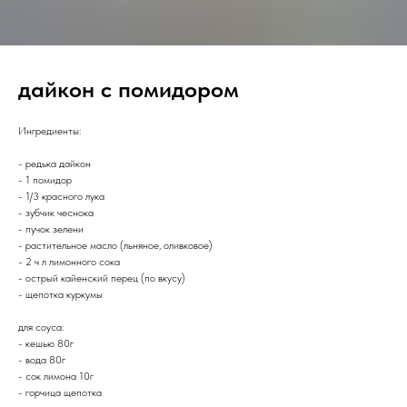
дайкон с помидором
Ингредиенты:
- редька дайкон
- 1 помидор
- 1/3 красного лука
- зубчик чеснока
- пучок зелени
- растительное масло (льняное, оливковое)
- 2 ч л лимонного сока
- острый кайенский перец (по вкусу)
- щепотка куркумы
для соуса:
- кешью 80г
- вода 80г
- сок лимона 10г
- горчица щепотка