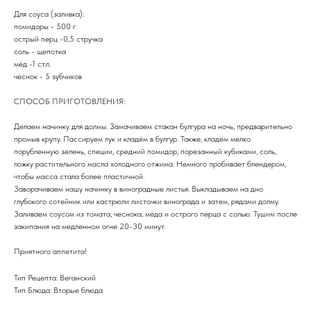
Для соуса (заливка):
помидоры - 500 г
острый перц -0,5 стручка
соль - щепотка
мёд -1 ст.л.
чеснок - 5 зубчиков
СПОСОБ ПРИГОТОВЛЕНИЯ:
Делаем начинку для долмы. Замачиваем стакан булгура на ночь, предварительно
промыв крупу. Пассируем лук и кладём в булгур. Также, кладём мелко
порубленную зелень, специи, средний помидор, порезанный кубиками, соль,
ложку растительного масла холодного отжима. Немного пробивает блендером,
чтобы масса стала более пластичной.
Заворачиваем нашу начинку в виноградные листья. Выкладываем на дно
глубокого сотейник или кастрюли листочки винограда и затем, рядами долму.
Заливаем соусом из томата, чеснока, мёда и острого перца с солью. Тушим после
закипания на медленном огне 20-30 минут.
Приятного аппетита!
Тип Рецепта: Веганский
Тип Блюда: Вторые блюда