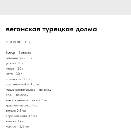
веганская турецкая долма
ИНГРЕДИЕНТЫ:
булгур – 1 стакан
зеленый лук - 50 г
укроп - 30 г
кинза - 30 г
мята - 30 г
помидор – 300 г
сок лимонный – 3 ст. л.
масло растительное – по вкусу
соль – по вкусу
виноградные листья – 20 шт
красная паприка 1 ч.л.
тимьян 0,5 ч.л.
перечная мята 0,5 ч.л.
кумин - 1 ч.л.
корица - 2/3 ч.л.