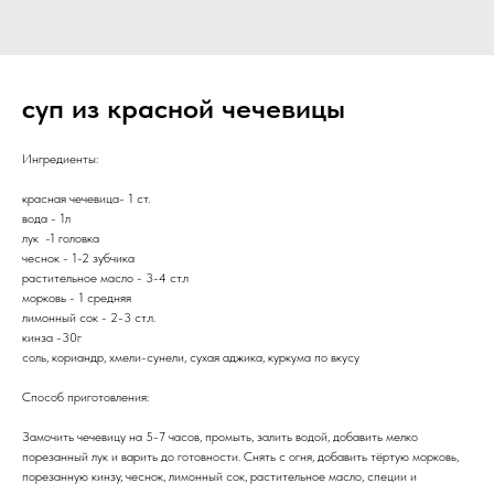
суп из красной чечевицы
Ингредиенты:
красная чечевица- 1 ст.
вода - 1л
лук -1 головка
чеснок - 1-2 зубчика
растительное масло - 3-4 ст.л
морковь - 1 средняя
лимонный сок - 2-3 ст.л.
кинза -30г
соль, кориандр, хмели-сунели, сухая аджика, куркума по вкусу
Способ приготовления:
Замочить чечевицу на 5-7 часов, промыть, залить водой, добавить мелко
порезанный лук и варить до готовности. Снять с огня, добавить тёртую морковь,
порезанную кинзу, чеснок, лимонный сок, растительное масло, специи и