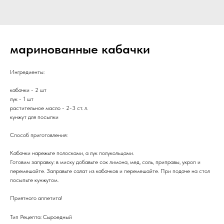
маринованные кабачки
Ингредиенты:
кабачки - 2 шт
лук - 1 шт
растительное масло - 2-3 ст. л.
кунжут для посыпки
Способ приготовления:
Кабачки нарежьте полосками, а лук полукольцами.
Готовим заправку: в миску добавьте сок лимона, мед, соль, приправы, укроп и
перемешайте. Заправьте салат из кабачков и перемешайте. При подаче на стол
посыпьте кунжутом.
Приятного аппетита!
Тип Рецепта: Сыроедный