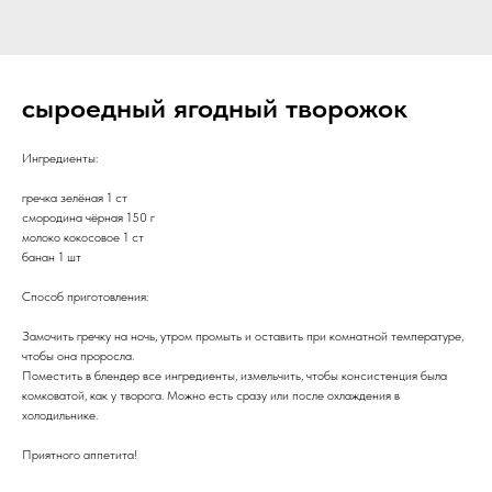
сыроедный ягодный творожок
Ингредиенты:
гречка зелёная 1 ст
смородина чёрная 150 г
молоко кокосовое 1 ст
банан 1 шт
Способ приготовления:
Замочить гречку на ночь, утром промыть и оставить при комнатной температуре,
чтобы она проросла.
Поместить в блендер все ингредиенты, измельчить, чтобы консистенция была
комковатой, как у творога. Можно есть сразу или после охлаждения в
холодильнике.
Приятного аппетита!