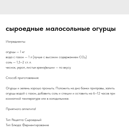
сыроедные малосольные огурцы
Ингредиенты:
огурцы — 1 кг
вода с газом — 1 л (лучше с высоким содержанием CO₂)
соль — 1,5–2 ст. л.
чеснок, укроп, листья хрена/вишни — по вкусу
Способ приготовления:
Огурцы и зелень хорошо промыть. Положить на дно банки приправы, залить
огурцы водой с газом, добавить соль и специи и оставить на 6–12 часов при
комнатной температуре или в холодильнике.
Приятного аппетита!
Тип Рецепта: Сыроедный
Тип Блюда: Ферментирование