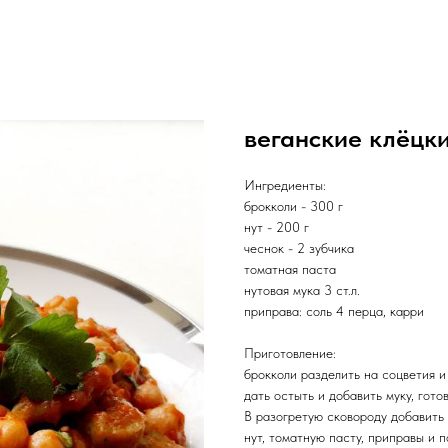
веганские клёцки
Ингредиенты:
брокколи - 300 г
нут - 200 г
чеснок - 2 зубчика
томатная паста
нутовая мука 3 ст.л.
приправа: соль 4 перца, карри
Приготовление:
брокколи разделить на соцветия и
дать остыть и добавить муку, гото
В разогретую сковороду добавить 
нут, томатную пасту, приправы и п