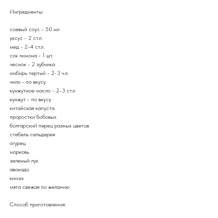
Ингредиенты:
соевый соус - 50 мл
уксус - 2 ст.л.
мед - 2-4 ст.л.
сок лимона - 1 шт.
чеснок - 2 зубчика
имбирь тертый - 2-3 ч.л.
чили - по вкусу
кунжутное масло - 2-3 ст.л.
кунжут - по вкусу
китайская капуста
проростки бобовых
болгарский перец разных цветов
стебель сельдерея
огурец
морковь
зеленый лук
авокадо
кинза
мята свежая по желанию
Способ приготовления: