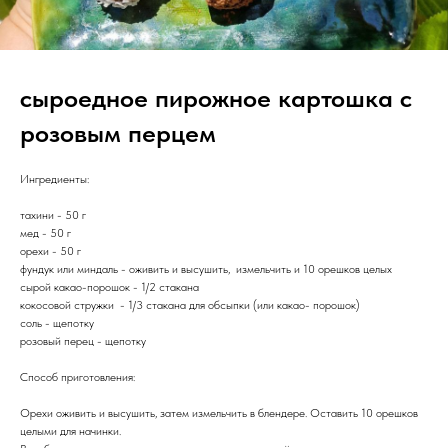
сыроедное пирожное картошка с
розовым перцем
Ингредиенты:
тахини - 50 г
мед - 50 г
орехи - 50 г
фундук или миндаль - оживить и высушить, измельчить и 10 орешков целых
сырой какао-порошок - 1/2 стакана
кокосовой стружки - 1/3 стакана для обсыпки (или какао- порошок)
соль - щепотку
розовый перец - щепотку
Способ приготовления:
Орехи оживить и высушить, затем измельчить в блендере. Оставить 10 орешков
целыми для начинки.