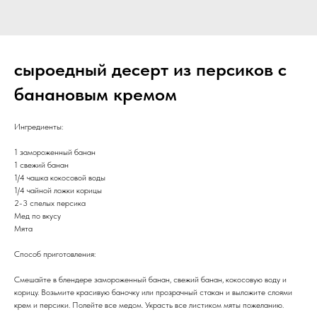
сыроедный десерт из персиков с
банановым кремом
Ингредиенты:
1 замороженный банан
1 свежий банан
1/4 чашка кокосовой воды
1/4 чайной ложки корицы
2-3 спелых персика
Мед по вкусу
Мята
Способ приготовления:
Смешайте в блендере замороженный банан, свежий банан, кокосовую воду и
корицу. Возьмите красивую баночку или прозрачный стакан и выложите слоями
крем и персики. Полейте все медом. Украсть все листиком мяты пожеланию.