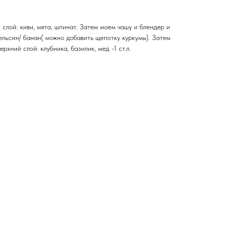
слой: киви, мята, шпинат. Затем моем чашу и блендер и
ельсин/ банан( можно добавить щепотку куркумы). Затем
рхний слой: клубника, базилик, мед -1 ст.л.