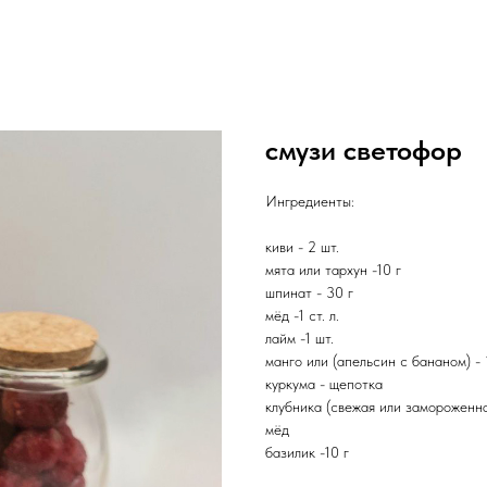
смузи светофор
Ингредиенты:
киви - 2 шт.
мята или тархун -10 г
шпинат - 30 г
мёд -1 ст. л.
лайм -1 шт.
манго или (апельсин с бананом) - 
куркума - щепотка
клубника (свежая или замороженна
мёд
базилик -10 г