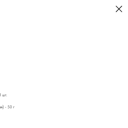
1 шт.
я) - 50 г