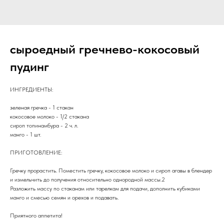
сыроедный гречнево-кокосовый
пудинг
ИНГРЕДИЕНТЫ:
зеленая гречка - 1 стакан
кокосовое молоко - 1/2 стакана
сироп топинамбура - 2 ч. л.
манго - 1 шт.
ПРИГОТОВЛЕНИЕ:
Гречку прорастить. Поместить гречку, кокосовое молоко и сироп агавы в блендер
и измельчить до получения относительно однородной массы.2
Разложить массу по стаканам или тарелкам для подачи, дополнить кубиками
манго и смесью семян и орехов и подавать.
Приятного аппетита!