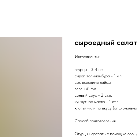
сыроедный салат
Ингредиенты:
огурцы - 3-4 шт
сироп топинамбура - 1 ч.л.
сок половины лайма
зеленый лук
соевый соус - 2 ст.л.
кунжутное масло - 1 ст.л.
хлопья чили по вкусу (опционально
Способ приготовления:
Огурцы нарезать с помощью овощер