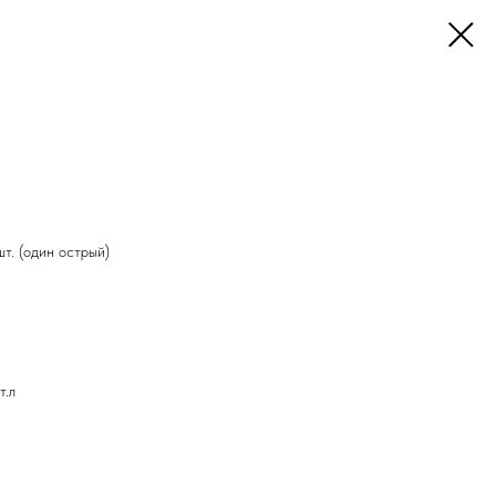
т. (один острый)
т.л