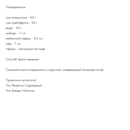
Ингредиенты:
сок апельсина - 50 г
сок грейпфрута - 50 г
вода - 50 г
имбирь - 1 ч.л.
кайенский перец - 1/3 ч.л.
мёд - 1 ч.л.
тархун - несколько листьев
Способ приготовления:
Смешайте все ингредиенты и вкусный, освежающий лимонад готов!
Приятного аппетита!
Тип Рецепта: Сыроедный
Тип Блюда: Напитки