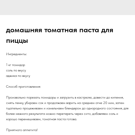
домашняя томатная паста для
пиццы
Ингредиенты:
1 кг помидор
соль по вкусу
аджика по вкусу
Способ приготовления:
Произвольно порезать помидоры и загрузить в кастрюлю, довести до кипения,
снять пенку, убираем сок и продолжаем варить на среднем огне 20 мин, затем
тщательно процеживаем и измельчаем блендером до однородного состояния, для
более нежного результата можно перетереть через сито, добавляем соль и
хорошо перемешиваем, томатная паста готова.
Приятного аппетита!