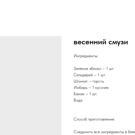
весенний смузи
Ингредиенты:
Зелёное яблоко – 1 шт.
Сельдерей – 1 шт.
Шпинат – горсть
Имбирь – 1 кусочек
Банан – 1 шт.
Вода
Способ приготовления:
Соединить все ингредиенты в бле