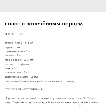
салат с запечённым перцем
ИНГРЕДИЕНТЫ:
сладкий перец - 3-4 шт.
огурец - 1 шт.
соленые огурцы - 2 шт.
морковь - 1 шт.
грецкие орехи - 2-3 ст.л.
чеснок - 1-2 зубчика
кинза - 30 г
лимонный сок - 2 ст.л.
растительное масло - 2 ст.л.
соль, молотый красный и черный перец, кориандр - по вкусу
СПОСОБ ПРИГОТОВЛЕНИЯ:
Нарезать перцы соломкой и запекать в духовке при температуре 200°С 5-7
минут. Переложить перцы в миску, добавить нарезанные овощи, зелень, специи,