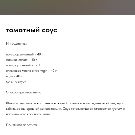
томатный соус
Ингредиенты:
помидор вяленный - 40 г
финики мягкие - 40 г
помидор свежий - 120 г
оливковое масло extra virgin - 40 г
вода - 40 г
соль по вкусу
Способ приготовления:
Финики очистить от косточек и кожуры. Сложить все ингредиенты в блендер и
взбить до однородной консистенции. Соус готов, когда он становится густым и
насыщенного красного цвета.
Приятного аппетита!