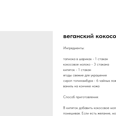
веганский кокосо
Ингредиенты:
тапиока в шариках - 1 стакан
кокосовое молоко - 3 стакана
кипяток - 1 стакан
ягоды свежие для украшения
сироп топинамбура - 6 чайных ло
ваниль на кончике ножа
Способ приготовления:
В кипяток добавить кокосовое мол
помешивая. Если есть желание, мо