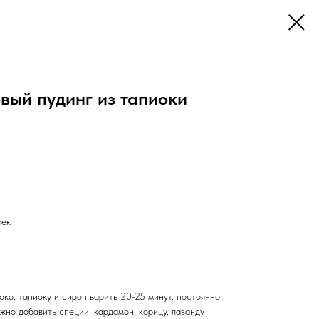
вый пудинг из тапиоки
жек
око, тапиоку и сироп варить 20-25 минут, постоянно
жно добавить специи: кардамон, корицу, лаванду