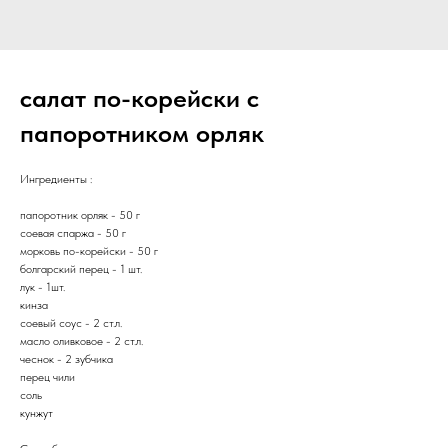
салат по-корейски с
папоротником орляк
Ингредиенты :
папоротник орляк - 50 г
соевая спаржа - 50 г
морковь по-корейски - 50 г
болгарский перец - 1 шт.
лук - 1шт.
кинза
соевый соус - 2 ст.л.
масло оливковое - 2 ст.л.
чеснок - 2 зубчика
перец чили
соль
кунжут