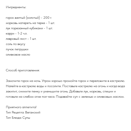
Ингредиенты:
горох желтый (колотый) - 200 г.
морковь натереть на терке - 1 шт.
лук порезанный кубиками - 1 шт.
карри - 1-2 ч.л.
лавровый лист - 1 шт.
соль по вкусу
пучок петрушки
оливковое масло
Способ приготовления:
Замочите горох на ночь. Утром хорошо промойте горох и переложите в кастрюлю.
Налейте в кастрюлю воды и посолите. Поставьте кастрюлю на огонь и когда вода
закипит, снимите пенку и уменьшите огонь. Добавьте лук, морковь, специи и
готовьте на слабом огне пол часа. Подавайте суп с зеленью и оливковым маслом.
Приятного аппетита!
Тип Рецепта: Веганский
Тип Блюда: Супы