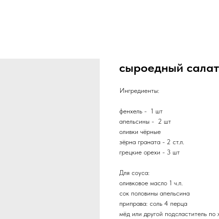
сыроедный салат
Ингредиенты:
фенхель - 1 шт
апельсины - 2 шт
оливки чёрные
зёрна граната - 2 ст.л.
грецкие орехи - 3 шт
Для соуса:
оливковое масло 1 ч.л.
сок половины апельсина
приправа: соль 4 перца
мёд или другой подсластитель по