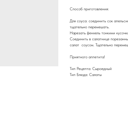
Способ приготовления:
Для соуса: соединить сок апельси
тщательно перемешать.
Нарезать фенхель тонкими кусочка
Соединить в салатнице порезанный
салат соусом. Тщательно перемеш
Приятного аппетита!
Тип Рецепта: Сыроедный
Тип Блюда: Салаты