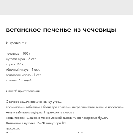
веганское печенье из чечевицы
Ингредиенты:
чечевица - 100 г
нутовая мука - 3 ст.л.
сода - 1/2 ч.л.
яблочный уксус - 1 ст.л.
оливковое масло - 1 ст.л.
специи: 7 специй
Способ приготовления:
С вечера замачиваем чечевицу, утром
промываем и взбиваем в блендере со всеми ингредиентами, в конце добавляем
муку и взбиваем ещё раз. Переложить смесь в
кондитерский мешок, а можно ложкой выложить на пекарскую бумагу.
Выпекаем в духовке 15-20 минут при 180
градусах.