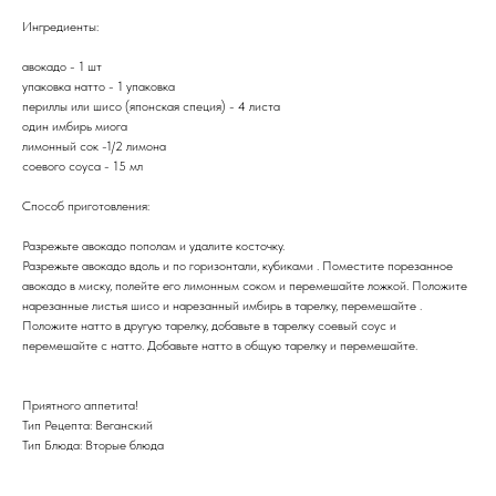
Ингредиенты:
авокадо - 1 шт
упаковка натто - 1 упаковка
периллы или шисо (японская специя) - 4 листа
один имбирь миога
лимонный сок -1/2 лимона
соевого соуса - 15 мл
Способ приготовления:
Разрежьте авокадо пополам и удалите косточку.
Разрежьте авокадо вдоль и по горизонтали, кубиками . Поместите порезанное
авокадо в миску, полейте его лимонным соком и перемешайте ложкой. Положите
нарезанные листья шисо и нарезанный имбирь в тарелку, перемешайте .
Положите натто в другую тарелку, добавьте в тарелку соевый соус и
перемешайте с натто. Добавьте натто в общую тарелку и перемешайте.
Приятного аппетита!
Тип Рецепта: Веганский
Тип Блюда: Вторые блюда