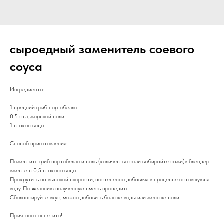
сыроедный заменитель соевого
соуса
Ингредиенты:
1 средний гриб портобелло
0.5 ст.л. морской соли
1 стакан воды
Способ приготовления:
Поместить гриб портобелло и соль (количество соли выбирайте сами)в блендер
вместе с 0.5 стакана воды.
Прокрутить на высокой скорости, постепенно добавляя в процессе оставшуюся
воду. По желанию полученную смесь процедить.
Сбалансируйте вкус, можно добавить больше воды или меньше соли.
Приятного аппетита!