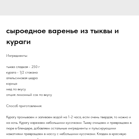
сыроедное варенье из тыквы и
кураги
Ингредиенты:
тыква сладкая - 250 г
курага - 1/2 стакана
апельсиновая цедра
корица
мед по вкусу
опция: лимонный сок по вкусу
Способ приготовления:
Курагу промываем и заливаем водой на 1-2 часа, если очень твердая, то можно и
на ночь. Курагу нарезаем небольшими кусочками. Тыкву очищаем и превращаем в
пюре в блендере, добавляем остальные ингредиенты и пульсирующими
нажатиями превращаем в массу с небольшими кусочками. Кладем в красивую