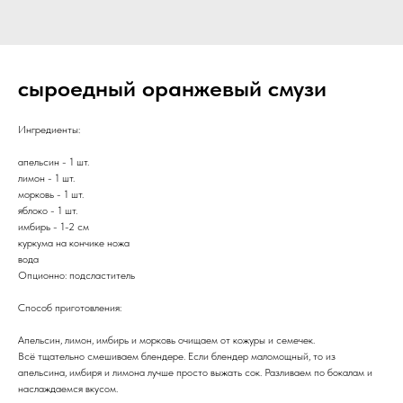
сыроедный оранжевый смузи
Ингредиенты:
апельсин - 1 шт.
лимон - 1 шт.
морковь - 1 шт.
яблоко - 1 шт.
имбирь - 1-2 см
куркума на кончике ножа
вода
Опционно: подсластитель
Способ приготовления:
Апельсин, лимон, имбирь и морковь очищаем от кожуры и семечек.
Всё тщательно смешиваем блендере. Если блендер маломощный, то из
апельсина, имбиря и лимона лучше просто выжать сок. Разливаем по бокалам и
наслаждаемся вкусом.