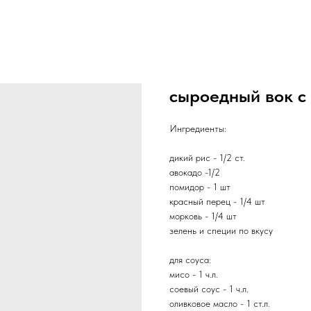
сыроедный вок с
Ингредиенты:
дикий рис - 1/2 ст.
авокадо -1/2
помидор - 1 шт
красный перец - 1/4 шт
морковь - 1/4 шт
зелень и специи по вкусу
для соуса:
мисо - 1 ч.л.
соевый соус - 1 ч.л.
оливковое масло - 1 ст.л.