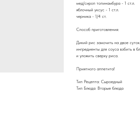
мед/сироп топинамбура - 1 ст.л.
яблочный уксус - 1 ст.л.
черника - 1/4 ст.
Способ приготовления:
Дикий рис замочить на двое суток
ингредиенты для соуса взбить в 
и уложить сверху риса.
Приятного аппетита!
Тип Рецепта: Сыроедный
Тип Блюда: Вторые блюда