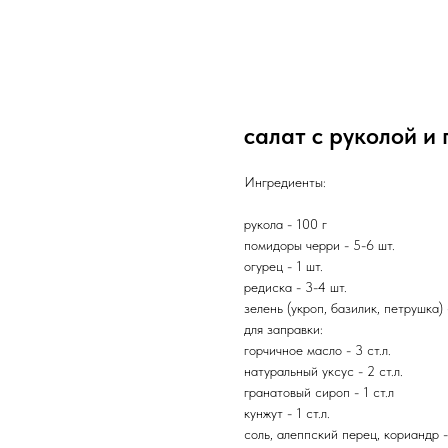
салат с руколой и
Ингредиенты:
рукола - 100 г
помидоры черри - 5-6 шт.
огурец - 1 шт.
редиска - 3-4 шт.
зелень (укроп, базилик, петрушка) 
для заправки:
горчичное масло - 3 ст.л.
натуральный уксус - 2 ст.л.
гранатовый сироп - 1 ст.л
кунжут - 1 ст.л.
соль, алеппский перец, кориандр -