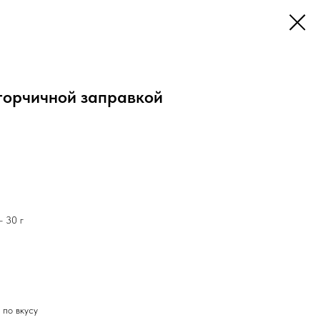
 горчичной заправкой
- 30 г
 по вкусу