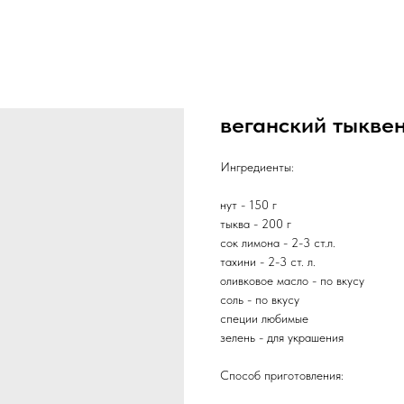
веганский тыкве
Ингредиенты:
нут - 150 г
тыква - 200 г
сок лимона - 2-3 ст.л.
тахини - 2-3 ст. л.
оливковое масло - по вкусу
соль - по вкусу
специи любимые
зелень - для украшения
Способ приготовления: