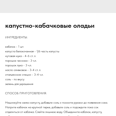
капустно-кабачковые оладьи
ИНГРЕДИЕНТЫ:
кабачок - 1 шт.
капуста белокочанная - 1/6 часть капусты
нутовая мука - 4-6 ст. л.
порошок чеснока - 3 ч.л.
порошок лука - 3 ч.л.
масло оливковое - 3-4 ст. л.
итальянские специи - 3-4 ч.л.
соль - по вкусу
зелень для украшения
СПОСОБ ПРИГОТОВЛЕНИЯ:
Нашинкуйте мелко капусту, добавьте соль и помните руками до появления сока.
Натрите кабачок на крупной терке, добавьте соль и подождите пока сок
отделиться от кабачка. Слейте лишнюю воду. Объедините кабачок, капусту,