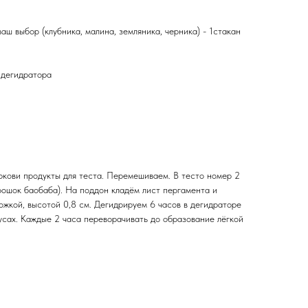
аш выбор (клубника, малина, земляника, черника) - 1стакан
 дегидратора
ркови продукты для теста. Перемешиваем. В тесто номер 2
орошок баобаба). На поддон кладём лист пергамента и
ожкой, высотой 0,8 см. Дегидрируем 6 часов в дегидраторе
усах. Каждые 2 часа переворачивать до образование лёгкой