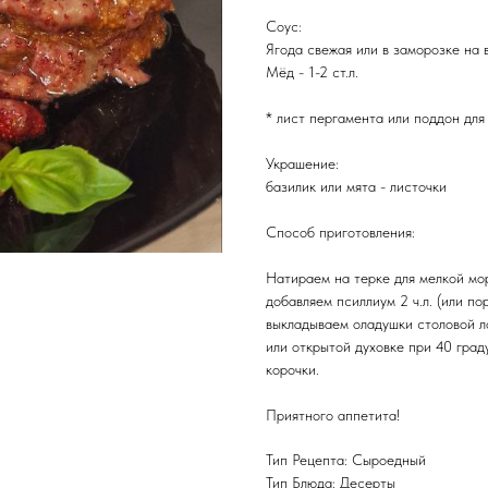
Соус:
Ягода свежая или в заморозке на в
Мёд - 1-2 ст.л.
* лист пергамента или поддон для
Украшение:
базилик или мята - листочки
Способ приготовления:
Натираем на терке для мелкой мо
добавляем псиллиум 2 ч.л. (или п
выкладываем оладушки столовой л
или открытой духовке при 40 град
корочки.
Приятного аппетита!
Тип Рецепта: Сыроедный
Тип Блюда: Десерты