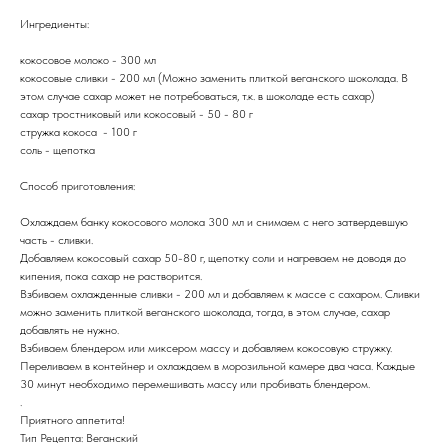
Ингредиенты:
кокосовое молоко - 300 мл
кокосовые сливки - 200 мл (Можно заменить плиткой веганского шоколада. В
этом случае сахар может не потребоваться, т.к. в шоколаде есть сахар)
сахар тростниковый или кокосовый - 50 - 80 г
стружка кокоса - 100 г
соль - щепотка
Способ приготовления:
Охлаждаем банку кокосового молока 300 мл и снимаем с него затвердевшую
часть - сливки.
Добавляем кокосовый сахар 50-80 г, щепотку соли и нагреваем не доводя до
кипения, пока сахар не растворится.
Взбиваем охлажденные сливки - 200 мл и добавляем к массе с сахаром. Сливки
можно заменить плиткой веганского шоколада, тогда, в этом случае, сахар
добавлять не нужно.
Взбиваем блендером или миксером массу и добавляем кокосовую стружку.
Переливаем в контейнер и охлаждаем в морозильной камере два часа. Каждые
30 минут необходимо перемешивать массу или пробивать блендером.
.
Приятного аппетита!
Тип Рецепта: Веганский